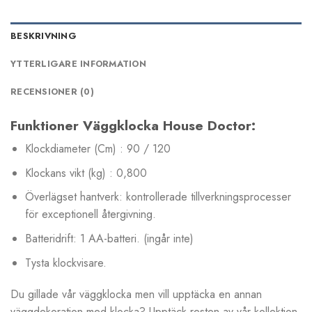
BESKRIVNING
YTTERLIGARE INFORMATION
RECENSIONER (0)
Funktioner Väggklocka House Doctor:
Klockdiameter (Cm) : 90 / 120
Klockans vikt (kg) : 0,800
Överlägset hantverk: kontrollerade tillverkningsprocesser
för exceptionell återgivning.
Batteridrift: 1 AA-batteri. (ingår inte)
Tysta klockvisare.
Du gillade vår väggklocka men vill upptäcka en annan
väggdekoration med klocka? Upptäck resten av vår kollektion