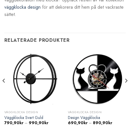
väggklocka design
för att dekorera ditt hem på det vackraste
sättet.
RELATERADE PRODUKTER
VÄGGKLOCKA DESIGN
VÄGGKLOCKA DESIGN
Väggklocka Svart Guld
Design Väggklocka
Prisintervall:
Prisinterval
790,90
kr
–
990,90
kr
690,90
kr
–
890,90
kr
790,90kr
690,90kr
till
till