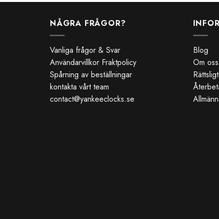
NÅGRA FRÅGOR?
INFO
Vanliga frågor & Svar
Blog
Användarvillkor Fraktpolicy
Om oss
Spårning av beställningar
Rättsli
kontakta vårt team
Återbet
contact@yankeeclocks.se
Allmänna