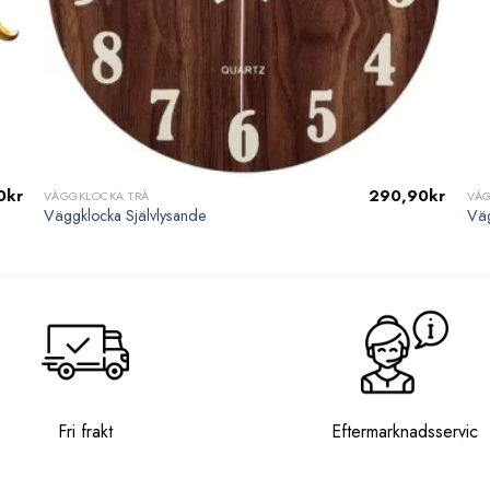
0
kr
290,90
kr
VÄGGKLOCKA TRÄ
VÄ
Väggklocka Självlysande
Väg
Fri frakt
Eftermarknadsservic