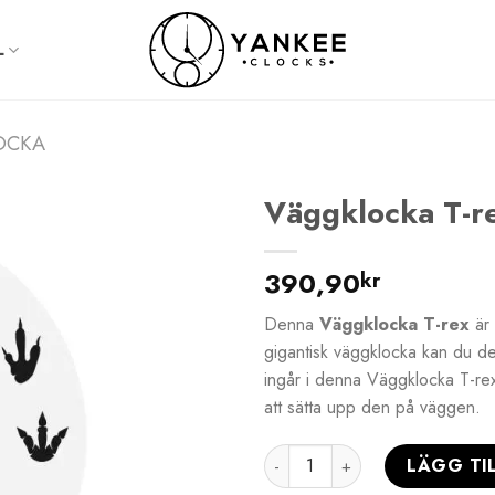
L
OCKA
Väggklocka T-r
390,90
kr
Denna
Väggklocka T-rex
är 
gigantisk väggklocka kan du de
ingår i denna Väggklocka T-rex
att sätta upp den på väggen.
Väggklocka T-rex mängd
LÄGG TI