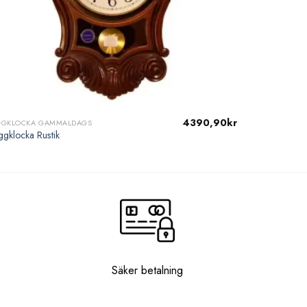
4390,90
kr
GGKLOCKA GAMMALDAGS
gklocka Rustik
Säker betalning