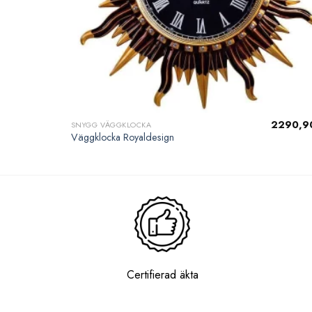
2290,9
SNYGG VÄGGKLOCKA
Väggklocka Royaldesign
Certifierad äkta