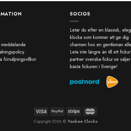
RMATION
SOCIOS
Letar du efter en klassisk, ele
klocka som kommer att ge dig
gt meddelande
charmen hos en gentleman ell
alningspolicy
Leta inte längre än till ett ficku
 försäljningsvillkor
partner
svenska-fickur.se
säljer
bästa fickuren i Sverige!
Copyright 2026 ©
Yankee Clocks