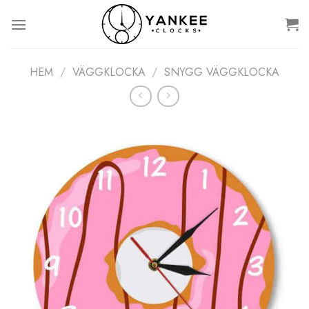
Skip
to
content
HEM
/
VÄGGKLOCKA
/
SNYGG VÄGGKLOCKA