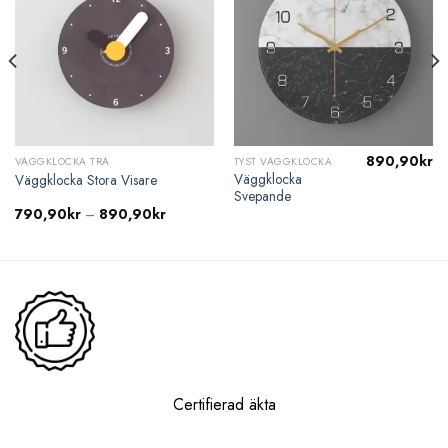
890,90
kr
VÄGGKLOCKA TRÄ
TYST VÄGGKLOCKA
Väggklocka
Väggklocka Stora Visare
Svepande
Prisintervall:
790,90
kr
–
890,90
kr
790,90kr
till
890,90kr
Certifierad äkta